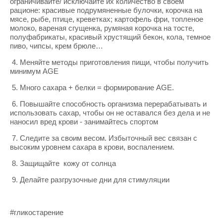
ограничивайте/ исключайте их количество в своем
рационе: красивые подрумяненные булочки, корочка на
мясе, рыбе, птице, креветках; картофель фри, топленое
молоко, вареная сгущенка, румяная корочка на тосте,
полуфабрикаты, красивый хрустящий бекон, кола, темное
пиво, чипсы, крем брюле…
4. Меняйте методы приготовления пищи, чтобы получить
минимум AGE
5. Много сахара + белки = формирование AGE.
6. Повышайте способность организма перерабатывать и
использовать сахар, чтобы он не оставался без дела и не
наносил вред крови - занимайтесь спортом
7. Следите за своим весом. Избыточный вес связан с
высоким уровнем сахара в крови, воспалением.
8. Защищайте кожу от солнца
9. Делайте разгрузочные дни для стимуляции
#гликостарение